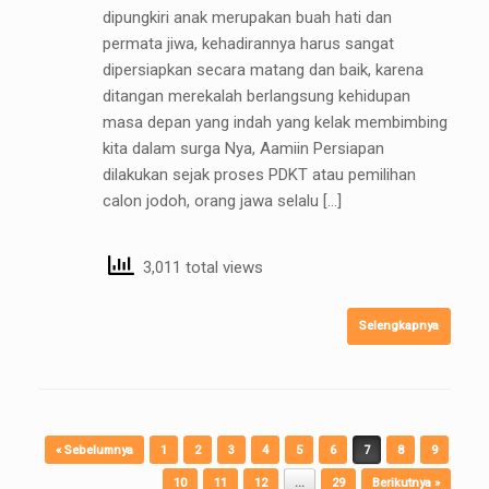
dipungkiri anak merupakan buah hati dan
permata jiwa, kehadirannya harus sangat
dipersiapkan secara matang dan baik, karena
ditangan merekalah berlangsung kehidupan
masa depan yang indah yang kelak membimbing
kita dalam surga Nya, Aamiin Persiapan
dilakukan sejak proses PDKT atau pemilihan
calon jodoh, orang jawa selalu […]
3,011 total views
Selengkapnya
Post navigation
« Sebelumnya
1
2
3
4
5
6
7
8
9
10
11
12
…
29
Berikutnya »