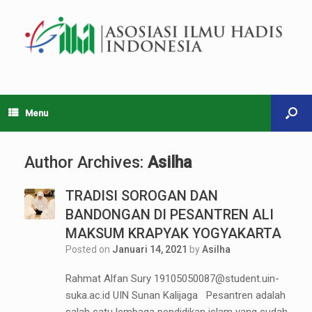
Menu
Author Archives:
Asilha
TRADISI SOROGAN DAN
BANDONGAN DI PESANTREN ALI
MAKSUM KRAPYAK YOGYAKARTA
Posted on
Januari 14, 2021
by
Asilha
Rahmat Alfan Sury 19105050087@student.uin-
suka.ac.id UIN Sunan Kalijaga Pesantren adalah
salah satu lembaga pendidikan islam yang sudah