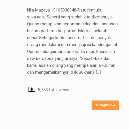
Nila Mazaya 19105030048@student.uin-
suka.ac.id Seperti yang sudah kita diketahui, al-
Qur’an merupakan pedoman hidup dan landasan
hukum pertama bagi umat Islam di seluruh
dunia. Sebagai kitab suci umat Islam, banyak
orang mendalami dan mengkaji isi kandungan al-
Qur’an sebagaimana ada hadis nabi, Rasulullah
saw bersabda yang artinya: “Sebaik-baik dari
kamu adalah orang yang mempelajari al-Qur’an
dan mengamalkannya” (HR.Bukhari). […]
5,753 total views
Selengkapnya