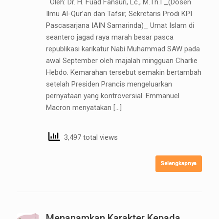
Oleh: Dr. H. Fuad Fansuri, Lc., M.Th.I _(Dosen
Ilmu Al-Qur’an dan Tafsir, Sekretaris Prodi KPI
Pascasarjana IAIN Samarinda)_ Umat Islam di
seantero jagad raya marah besar pasca
republikasi karikatur Nabi Muhammad SAW pada
awal September oleh majalah mingguan Charlie
Hebdo. Kemarahan tersebut semakin bertambah
setelah Presiden Prancis mengeluarkan
pernyataan yang kontroversial. Emmanuel
Macron menyatakan […]
3,497 total views
Selengkapnya
Menanamkan Karakter Kepada