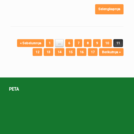
Selengkapnya
Post navigation
« Sebelumnya
1
…
6
7
8
9
10
11
12
13
14
15
16
17
Berikutnya »
PETA