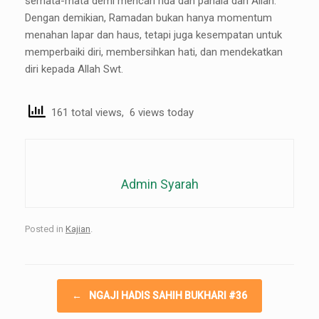
semata-mata demi mencari rida dan pahala dari Allah.
Dengan demikian, Ramadan bukan hanya momentum
menahan lapar dan haus, tetapi juga kesempatan untuk
memperbaiki diri, membersihkan hati, dan mendekatkan
diri kepada Allah Swt.
161 total views, 6 views today
Admin Syarah
Posted in
Kajian
.
Post navigation
←
NGAJI HADIS SAHIH BUKHARI #36