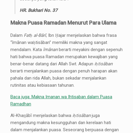
HR. Bukhari No. 37
Makna Puasa Ramadan Menurut Para Ulama
Dalam
Fatḥ al-Bārī
, Ibn Ḥajar menjelaskan bahwa frasa
“īmānan waḥtisāban” memiliki makna yang sangat
mendalam. Kata
īmānan
berarti meyakini dengan sepenuh
hati bahwa puasa Ramadan merupakan kewajiban yang
benar-benar datang dari Allah Swt. Adapun
iḥtisāban
berarti menjalankan puasa dengan penuh harapan akan
pahala dan rida Allah, bukan sekadar menjalankan
rutinitas atau kebiasaan tahunan.
Baca juga: Makna Imanan wa Ihtisaban dalam Puasa
Ramadhan
Al-Khaṭṭābī menjelaskan bahwa
iḥtisāban
juga
mengandung makna kesungguhan dan kerelaan hati
dalam menjalankan puasa. Seseorang berpuasa dengan