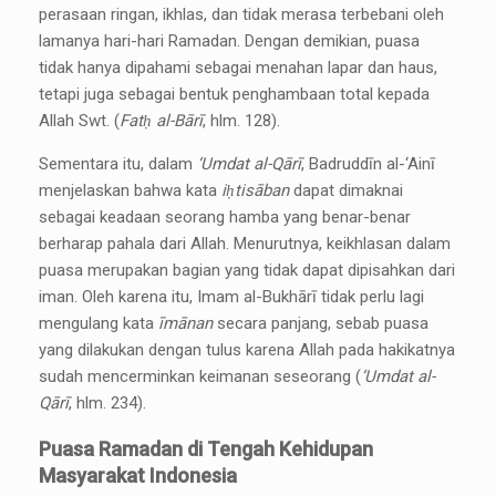
perasaan ringan, ikhlas, dan tidak merasa terbebani oleh
lamanya hari-hari Ramadan. Dengan demikian, puasa
tidak hanya dipahami sebagai menahan lapar dan haus,
tetapi juga sebagai bentuk penghambaan total kepada
Allah Swt. (
Fatḥ al-Bārī
, hlm. 128).
Sementara itu, dalam
‘Umdat al-Qārī
, Badruddīn al-‘Ainī
menjelaskan bahwa kata
iḥtisāban
dapat dimaknai
sebagai keadaan seorang hamba yang benar-benar
berharap pahala dari Allah. Menurutnya, keikhlasan dalam
puasa merupakan bagian yang tidak dapat dipisahkan dari
iman. Oleh karena itu, Imam al-Bukhārī tidak perlu lagi
mengulang kata
īmānan
secara panjang, sebab puasa
yang dilakukan dengan tulus karena Allah pada hakikatnya
sudah mencerminkan keimanan seseorang (
‘Umdat al-
Qārī
, hlm. 234).
Puasa Ramadan di Tengah Kehidupan
Masyarakat Indonesia