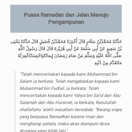
Puasa Ramadan dan Jalan Menuju
Pengampunan
حَدَّثَنَا مُحَمَّدُبْنُ سَلَامٍ قَالَ أَخْبَرَنَا مُحَمَّدُبْنُ فُضَيلٍ قَالَ حَدَّثَنَا يَحْيَى
بْنُ سَعِيدٍ عَنْ أَبِي سَلَمَةَ عَنْ أَبِي هُرَيْرَةَ قَالَ قَالَ رَسُولُ اللَّهِ
صَلَّى اللَّهُ عَلَيْهِ وَسَلَّمَ مَنْ صَامَ رَمَضَانَ إِيمَانًاوَاحْتِسَابًاغُفِرَلَهُ
مَاتَقَدَّمَ مِنْ ذَنْبِهِ
“Telah menceritakan kepada kami Muhammad bin
Salam ia berkata: Telah mengabarkan kepada kami
Muhammad bin Fudlail, ia berkata: Telah
menceritakan kepada kami Yahya bin Sa’id dari Abu
Salamah dari Abu Hurairah, ia berkata; Rasulullah
shallallahu ‘alaihi wasallam bersabda: “Barang siapa
yang berpuasa Ramadhan karena iman dan
mengharap pahala, maka akan diampuni dosa-
dosanya yang telah lalu”.