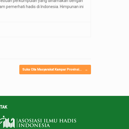
ah sebuah perkumpulan yang dinamakan dengan
 pemerhati hadis di Indonesia. Himpunan ini
Suka Cita Masyarakat Kampar Provinsi…
→
TAK