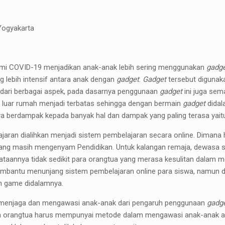
Yogyakarta
demi COVID-19 menjadikan anak-anak lebih sering menggunakan
gadg
 lebih intensif antara anak dengan
gadget
.
Gadget
tersebut digunak
au dari berbagai aspek, pada dasarnya penggunaan
gadget
ini juga sem
 luar rumah menjadi terbatas sehingga dengan bermain
gadget
didal
ya berdampak kepada banyak hal dan dampak yang paling terasa yaitu
aran dialihkan menjadi sistem pembelajaran secara online. Dimana 
ang masih mengenyam Pendidikan. Untuk kalangan remaja, dewasa 
aannya tidak sedikit para orangtua yang merasa kesulitan dalam 
bantu menunjang sistem pembelajaran online para siswa, namun disi
n game didalamnya.
lu menjaga dan mengawasi anak-anak dari pengaruh penggunaan
gadg
unya orangtua harus mempunyai metode dalam mengawasi anak-anak