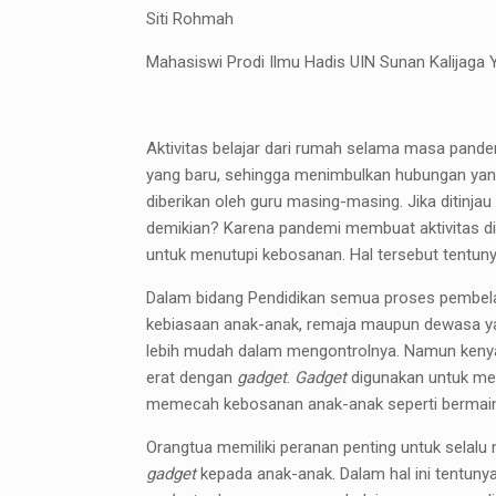
Siti Rohmah
Mahasiswi Prodi Ilmu Hadis UIN Sunan Kalijaga 
Aktivitas belajar dari rumah selama masa pan
yang baru, sehingga menimbulkan hubungan yang
diberikan oleh guru masing-masing. Jika ditinj
demikian? Karena pandemi membuat aktivitas di
untuk menutupi kebosanan. Hal tersebut tentun
Dalam bidang Pendidikan semua proses pembelaj
kebiasaan anak-anak, remaja maupun dewasa y
lebih mudah dalam mengontrolnya. Namun kenyat
erat dengan
gadget
.
Gadget
digunakan untuk mem
memecah kebosanan anak-anak seperti bermai
Orangtua memiliki peranan penting untuk sela
gadget
kepada anak-anak. Dalam hal ini tent