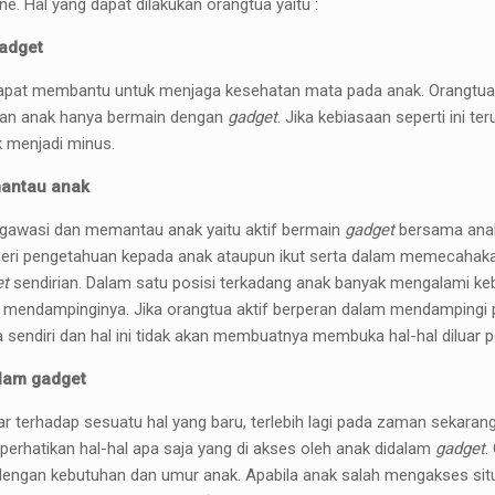
e. Hal yang dapat dilakukan orangtua yaitu :
adget
pat membantu untuk menjaga kesehatan mata pada anak. Orangtua
kan anak hanya bermain dengan
gadget
. Jika kebiasaan seperti ini t
 menjadi minus.
antau anak
ngawasi dan memantau anak yaitu aktif bermain
gadget
bersama anak,
ri pengetahuan kepada anak ataupun ikut serta dalam memecahaka
et
sendirian. Dalam satu posisi terkadang anak banyak mengalami 
 mendampinginya. Jika orangtua aktif berperan dalam mendampingi 
 sendiri dan hal ini tidak akan membuatnya membuka hal-hal diluar
lam gadget
r terhadap sesuatu hal yang baru, terlebih lagi pada zaman sekara
perhatikan hal-hal apa saja yang di akses oleh anak didalam
gadget
.
 dengan kebutuhan dan umur anak. Apabila anak salah mengakses situ