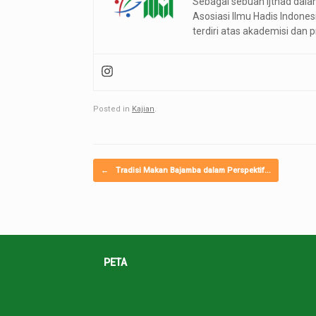
Sebagai sebuah ijthad dal
Asosiasi Ilmu Hadis Indon
terdiri atas akademisi dan 
Posted in
Kajian
.
Post navigation
←
Tradisi Makan Bajamba dalam Perspektif…
PETA