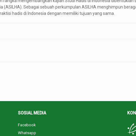
am rangka mengembangkan kajian Studi Hadis di Indonesia dibentukl
esia (ASILHA). Sebagai sebuah perkumpulan ASILHA menghimpun beragam
praktisi hadis di Indonesia dengan memiliki tujuan yang sama.
SOSIAL MEDIA
KON
Facebook
Whatsapp