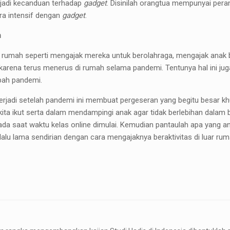
jadi kecanduan terhadap
gadget
. Disinilah orangtua mempunyai per
ara intensif dengan
gadget
.
h
ar rumah seperti mengajak mereka untuk berolahraga, mengajak anak 
arena terus menerus di rumah selama pandemi. Tentunya hal ini jug
abah pandemi.
terjadi setelah pandemi ini membuat pergeseran yang begitu besar 
kita ikut serta dalam mendampingi anak agar tidak berlebihan dalam
pada saat waktu kelas online dimulai. Kemudian pantaulah apa yang 
lalu lama sendirian dengan cara mengajaknya beraktivitas di luar r