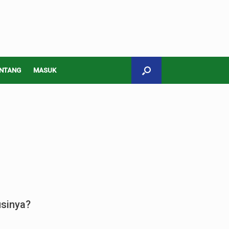
NTANG
MASUK
usinya?