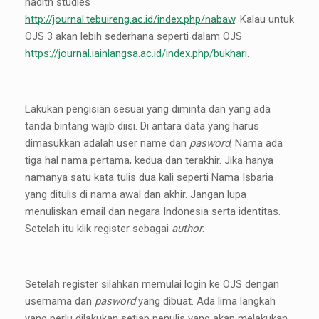
hadith studies
http://journal.tebuireng.ac.id/index.php/nabaw
. Kalau untuk
OJS 3 akan lebih sederhana seperti dalam OJS
https://journal.iainlangsa.ac.id/index.php/bukhari
.
Lakukan pengisian sesuai yang diminta dan yang ada
tanda bintang wajib diisi. Di antara data yang harus
dimasukkan adalah user name dan
pasword
, Nama ada
tiga hal nama pertama, kedua dan terakhir. Jika hanya
namanya satu kata tulis dua kali seperti Nama Isbaria
yang ditulis di nama awal dan akhir. Jangan lupa
menuliskan email dan negara Indonesia serta identitas.
Setelah itu klik register sebagai
author
.
Setelah register silahkan memulai login ke OJS dengan
usernama dan
pasword
yang dibuat. Ada lima langkah
yang perlu dilakukan setiap penulis yang akan melakukan