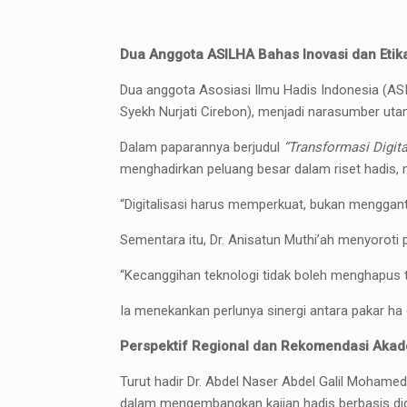
Dua Anggota ASILHA Bahas Inovasi dan Etika
Dua anggota Asosiasi Ilmu Hadis Indonesia (ASILH
Syekh Nurjati Cirebon), menjadi narasumber utam
Dalam paparannya berjudul
“Transformasi Digita
menghadirkan peluang besar dalam riset hadis, 
“Digitalisasi harus memperkuat, bukan menggantik
Sementara itu, Dr. Anisatun Muthi’ah menyoroti 
“Kecanggihan teknologi tidak boleh menghapus t
Ia menekankan perlunya sinergi antara pakar ha di
Perspektif
Regional dan Rekomend
asi Aka
Turut hadir Dr. Abdel Naser Abdel Galil Mohame
dalam mengembangkan kajian hadis berbasis digit