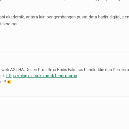
si akademik, antara lain pengembangan pusat data hadis digital, peni
teknologi.
web ASILHA; Dosen Prodi Ilmu Hadis Fakultas Ushuluddin dan Pemikiran
badi
https://blog.uin-suka.ac.id/fendi.utomo
..!!