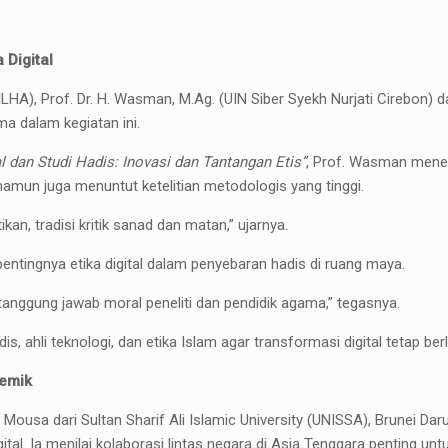
 Digital
A), Prof. Dr. H. Wasman, M.Ag. (UIN Siber Syekh Nurjati Cirebon) dan
a dalam kegiatan ini.
l dan Studi Hadis: Inovasi dan Tantangan Etis”
, Prof. Wasman mene
namun juga menuntut ketelitian metodologis yang tinggi.
an, tradisi kritik sanad dan matan,” ujarnya.
pentingnya etika digital dalam penyebaran hadis di ruang maya.
anggung jawab moral peneliti dan pendidik agama,” tegasnya.
s, ahli teknologi, dan etika Islam agar transformasi digital tetap ber
demik
d Mousa dari Sultan Sharif Ali Islamic University (UNISSA), Brunei
al. Ia menilai kolaborasi lintas negara di Asia Tenggara penting un