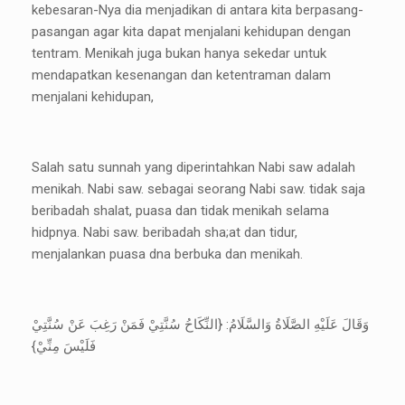
kebesaran-Nya dia menjadikan di antara kita berpasang-
pasangan agar kita dapat menjalani kehidupan dengan
tentram. Menikah juga bukan hanya sekedar untuk
mendapatkan kesenangan dan ketentraman dalam
menjalani kehidupan,
Salah satu sunnah yang diperintahkan Nabi saw adalah
menikah. Nabi saw. sebagai seorang Nabi saw. tidak saja
beribadah shalat, puasa dan tidak menikah selama
hidpnya. Nabi saw. beribadah sha;at dan tidur,
menjalankan puasa dna berbuka dan menikah.
وَقَالَ عَلَيْهِ الصَّلَاةُ وَالسَّلَامُ: {النِّكَاحُ سُنَّتِيْ فَمَنْ رَغِبَ عَنْ سُنَّتِيْ
فَلَيْسَ مِنِّيْ}