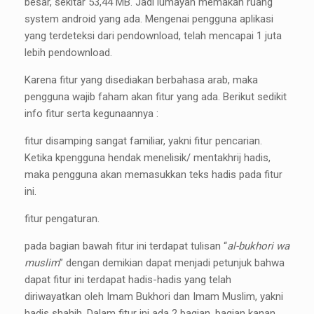
besar, sekitar 53,44 MB. Jadi lumayan memakan ruang
system android yang ada. Mengenai pengguna aplikasi
yang terdeteksi dari pendownload, telah mencapai 1 juta
lebih pendownload.
Karena fitur yang disediakan berbahasa arab, maka
pengguna wajib faham akan fitur yang ada. Berikut sedikit
info fitur serta kegunaannya :
fitur disamping sangat familiar, yakni fitur pencarian.
Ketika kpengguna hendak menelisik/ mentakhrij hadis,
maka pengguna akan memasukkan teks hadis pada fitur
ini.
fitur pengaturan.
pada bagian bawah fitur ini terdapat tulisan “
al-bukhori wa
muslim
” dengan demikian dapat menjadi petunjuk bahwa
dapat fitur ini terdapat hadis-hadis yang telah
diriwayatkan oleh Imam Bukhori dan Imam Muslim, yakni
hadis shahih. Dalam fitur ini ada 2 bagian, bagian kanan