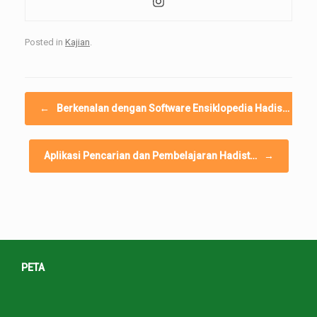
Posted in
Kajian
.
Post navigation
←
Berkenalan dengan Software Ensiklopedia Hadis…
Aplikasi Pencarian dan Pembelajaran Hadist…
→
PETA