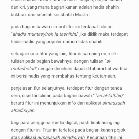
dan kiri, yang mana bagian kanan adalah hadis shahih
bukhori, dan sebelah kiri shahih Muslim.
pada bagian bawah simbol fitur ini terdapat tulisan
“
ahadis muntasyiroh la tashihhu
” jika diklik maka terdapat
hadis-hadis yang populer namun tidak shahih.
sebagaimana fitur yang lain, fitur di samping memiliki
tulisan pada bagian bawahnya, dengan tulisan “
al-
mufadholah
” dengan demikian dapat difahami bahwa fitur
ini berisi hadis yang membahas tentang keutamaan.
penjelasan fiur selanjutnya, terdapat fitur dengan tanda
seru, disertai tulisan pada bagain bawah “ ‘
an al-tathbiq
”
berarti fitur ini menunjukkan info dari aplikasi
almausuah
alhadisiyah.
bagi para pengguna media digital, pasti tidak asing lagi
dengan fitur ini. Fitur ini terletak pada bagian kanan pojok
atas aplikasi
almausuah alhadisiyah.
Kegunaan fitur ini